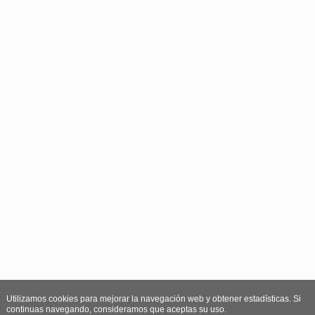
Utilizamos cookies para mejorar la navegación web y obtener estadísticas. Si
continuas navegando, consideramos que aceptas su uso.